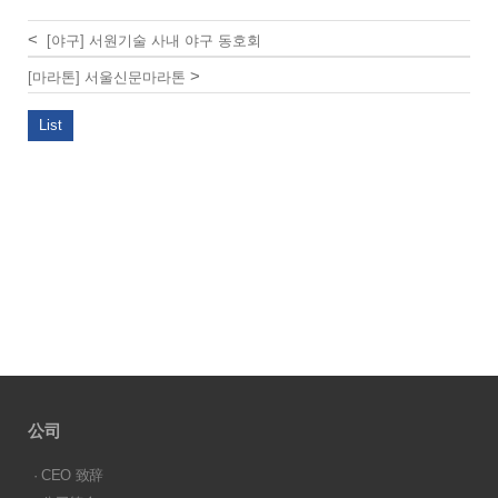
<
[야구] 서원기술 사내 야구 동호회
>
[마라톤] 서울신문마라톤
List
公司
· CEO 致辞