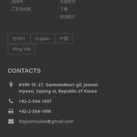
· 成绩书
· 在线咨询
· 工艺流程图
· 下载
· 相关图片
한국어
English
中国
tiếng Việt
CONTACTS
#490-15. 27, Gureumdeuri-gil, Jeonui-
myeon, Sejong-si, Republic of Korea
+82-2-564-1697
+82-2-564-1695
drpjointsales@gmail.com