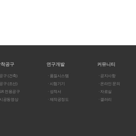
압착공구
연구개발
커뮤니티
 공구 (건축)
· 품질시스템
· 공지사항
 공구 (조선)
· 시험기기
· 온라인 문의
· SR 전용공구
· 성적서
· 자료실
· 시공동영상
· 제작공정도
· 갤러리