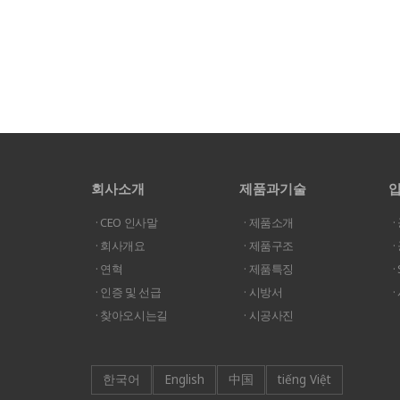
회사소개
제품과기술
· CEO 인사말
· 제품소개
·
· 회사개요
· 제품구조
·
· 연혁
· 제품특징
· 인증 및 선급
· 시방서
· 찾아오시는길
· 시공사진
한국어
English
中国
tiếng Việt