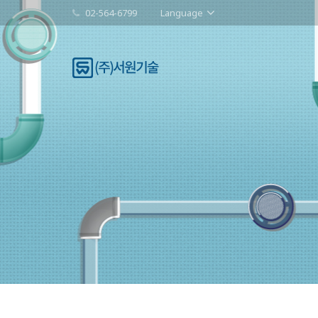
02-564-6799
Language