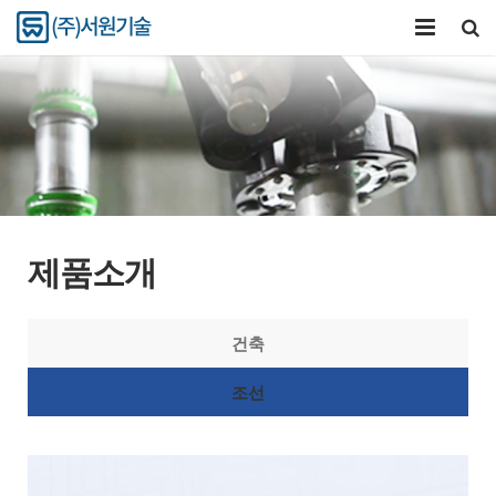
회사소개
제품과기술
압착공구
연구개발
제품소개
커뮤니티
건축
조선