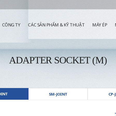
CÔNG TY
CÁC SẢN PHẨM & KỸ THUẬT
MÁY ÉP
ADAPTER SOCKET (M)
OINT
SM-JOINT
CP-