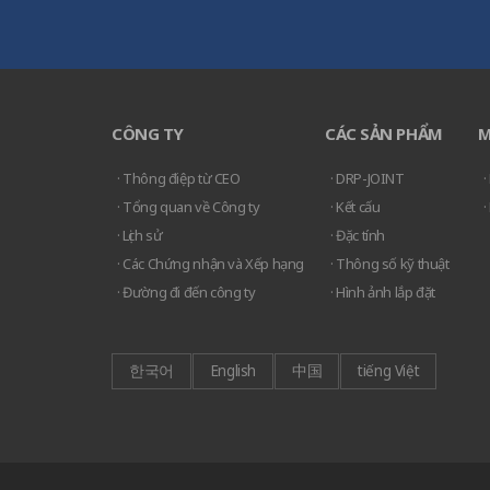
CÔNG TY
CÁC SẢN PHẨM
M
· Thông điệp từ CEO
· DRP-JOINT
·
· Tổng quan về Công ty
· Kết cấu
·
· Lịch sử
· Đặc tính
· Các Chứng nhận và Xếp hạng
· Thông số kỹ thuật
· Đường đi đến công ty
· Hình ảnh lắp đặt
한국어
English
中国
tiếng Việt