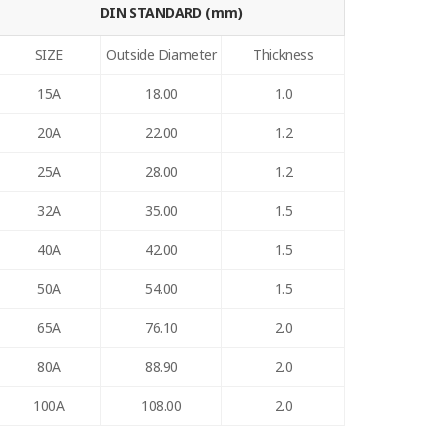
DIN STANDARD (mm)
SIZE
Outside Diameter
Thickness
15A
18.00
1.0
20A
22.00
1.2
25A
28.00
1.2
32A
35.00
1.5
40A
42.00
1.5
50A
54.00
1.5
65A
76.10
2.0
80A
88.90
2.0
100A
108.00
2.0