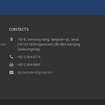
CONTACTS
165-8, Samsung-dong, Gangnam-gu, Seoul
ả lời
(19/103 Gil Bongeunsaro) (đối diện lnamjang
Seoleuongtang)
+82-2-564-6779
+82-2-564-9643
drpjointsales@gmail.com