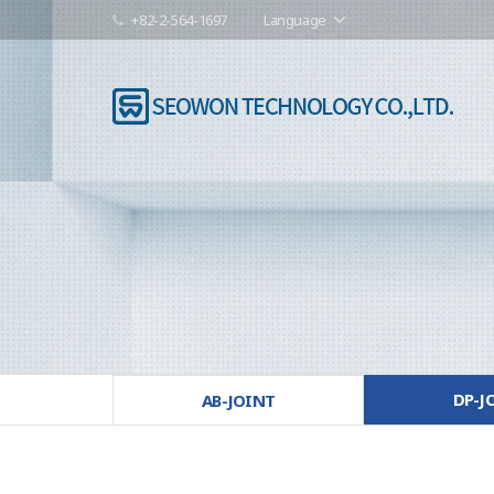
+82-2-564-1697
Language
DP-J
AB-JOINT