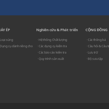
ÁY ÉP
Nghiên cứu & Phát triển
CỘNG ĐỒNG
 Loại súng
· Hệ thống Chất lượng
· Các thông bá
 Dụng cụ dành riêng cho
· Các dụng cụ kiểm tra
· Câu hỏi & Câu tr
· Các báo cáo kiểm tra
· Lưu trữ
· Quy trình sản xuất
· Bộ sưu tập