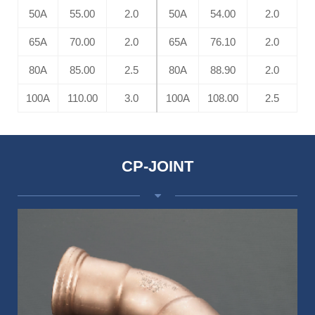
50A
55.00
2.0
50A
54.00
2.0
65A
70.00
2.0
65A
76.10
2.0
80A
85.00
2.5
80A
88.90
2.0
100A
110.00
3.0
100A
108.00
2.5
CP-JOINT