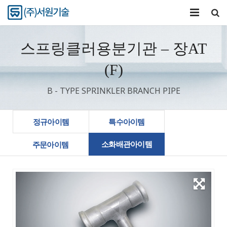
회사소개
스프링클러용분기관 – 장AT
제품과기술
(F)
압착공구
B - TYPE SPRINKLER BRANCH PIPE
연구개발
정규아이템
특수아이템
커뮤니티
소화배관아이템
주문아이템