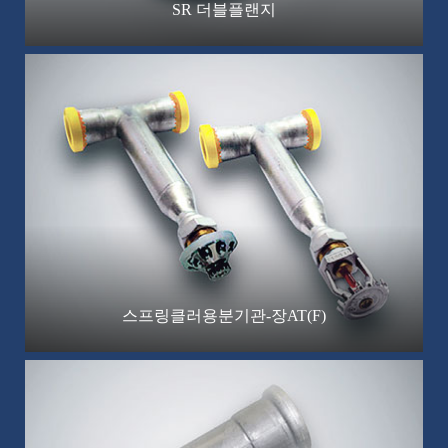
SR 더블플랜지
스프링클러용분기관-장AT(F)