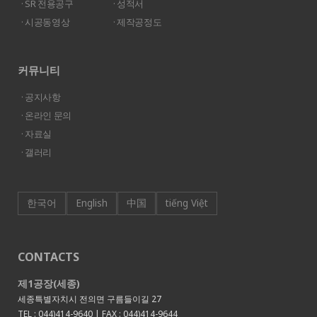
· SR 전용공구
· 성적서
· 시공동영상
· 제작공정도
커뮤니티
· 공지사항
· 온라인 문의
· 자료실
· 갤러리
한국어
English
中国
tiếng Việt
CONTACTS
제1공장(세종)
세종특별자치시 전의면 구름들이길 27
TEL : 044)414-9640 | FAX : 044)414-9644