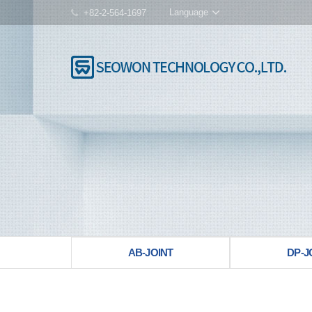
Language
+82-2-564-1697
AB-JOINT
DP-J