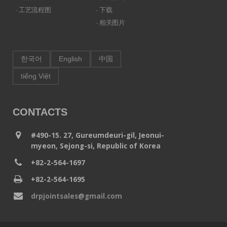
· 工艺流程图
· 下载
· 相关图片
한국어
English
中国
tiếng Việt
CONTACTS
#490-15. 27, Gureumdeuri-gil, Jeonui-
myeon, Sejong-si, Republic of Korea
+82-2-564-1697
+82-2-564-1695
drpjointsales@gmail.com