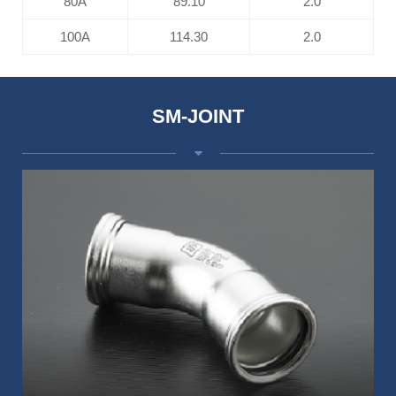
80A
89.10
2.0
100A
114.30
2.0
SM-JOINT