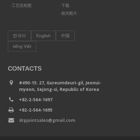
· 工艺流程图
· 下载
· 相关图片
한국어
English
中国
tiếng Việt
CONTACTS
#490-15. 27, Gureumdeuri-gil, Jeonui-
myeon, Sejong-si, Republic of Korea
+82-2-564-1697
+82-2-564-1695
drpjointsales@gmail.com