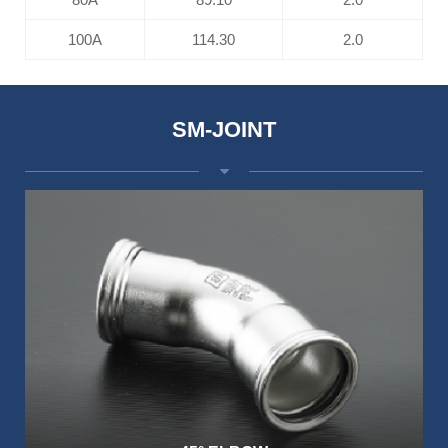
100A
114.30
2.0
SM-JOINT