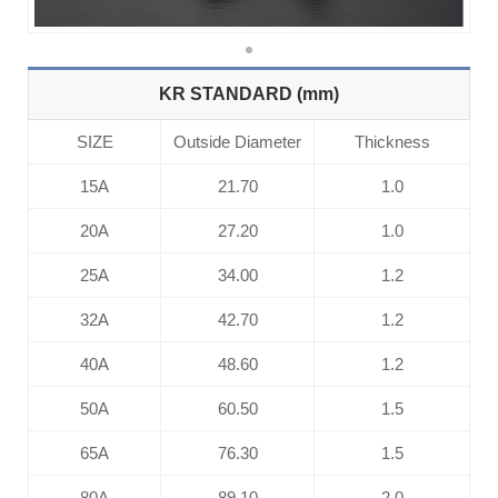
KR STANDARD (mm)
SIZE
Outside Diameter
Thickness
15A
21.70
1.0
20A
27.20
1.0
25A
34.00
1.2
32A
42.70
1.2
40A
48.60
1.2
50A
60.50
1.5
65A
76.30
1.5
80A
89.10
2.0