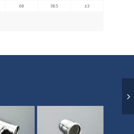
68
38.5
±3