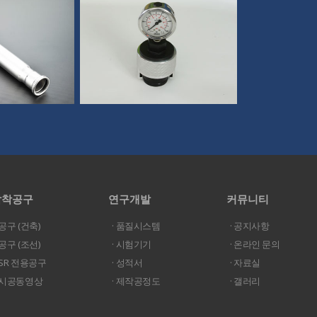
압착공구
연구개발
커뮤니티
 공구 (건축)
· 품질시스템
· 공지사항
 공구 (조선)
· 시험기기
· 온라인 문의
· SR 전용공구
· 성적서
· 자료실
· 시공동영상
· 제작공정도
· 갤러리