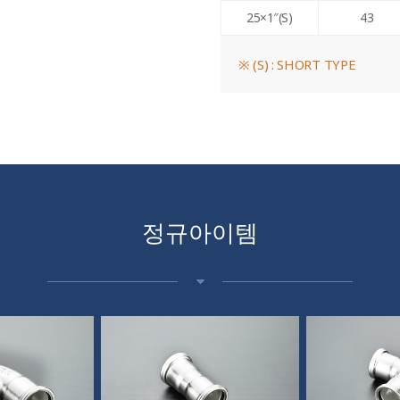
25×1″(S)
43
※ (S) : SHORT TYPE
정규아이템